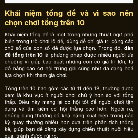
Khái niệm tổng đề và vì sao nên
chọn chơi tổng trên 10
Khái niệm tổng đề là một trong những thuật ngữ phổ
biến trong trò chơi lô đề, dùng để chỉ giá trị cộng các
chữ số của con số đề được lựa chọn. Trong đó,
dàn
đề tổng trên 10
là phương pháp được nhiều người ưa
chuộng vì giúp bao quát những con có giá trị lớn, từ
đó nâng cao cơ hội trúng giải cũng như đa dạng hoá
lựa chọn khi tham gia chơi.
Tổng trên 10 bao gồm các từ 11 đến 18, thường được
xem là khu vực ít người chơi chú ý hơn so với tổng
thấp. Điều này mang lại cơ hội tốt để người chơi tận
dụng và tìm kiếm cơ hội thắng cao hơn. Ngoài ra,
chúng cũng thường có khả năng xuất hiện trong các
kỳ quay thưởng nhiều hơn dựa trên phân tích thống
kê, giúp bạn dễ dàng xây dựng chiến thuật nuôi hiệu
quả, tránh được rủi ro.