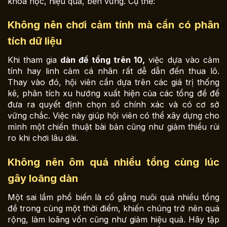
khoa học, hiệu quả, bền vững. Cụ thể:
Không nên chơi cảm tính mà cần có phân
tích dữ liệu
Khi tham gia
dàn đề tổng trên 10,
việc dựa vào cảm
tính hay linh cảm cá nhân rất dễ dẫn đến thua lô.
Thay vào đó, hội viên cần dựa trên các giá trị thống
kê, phân tích xu hướng xuất hiện của các tổng đề để
đưa ra quyết định chọn số chính xác và có cơ sở
vững chắc. Việc này giúp hội viên có thể xây dựng cho
mình một chiến thuật bài bản cũng như giảm thiểu rủi
ro khi chơi lâu dài.
Không nên ôm quá nhiều tổng cùng lúc
gây loãng dàn
Một sai lầm phổ biến là cố gắng nuôi quá nhiều tổng
đề trong cùng một thời điểm, khiến chúng trở nên quá
rộng, làm loãng vốn cũng như giảm hiệu quả. Hãy tập