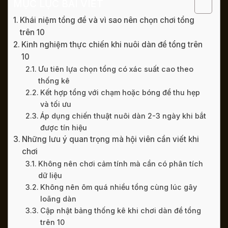
MỤC LỤC BÀI VIẾT
Khái niệm tổng đề và vì sao nên chọn chơi tổng
trên 10
Kinh nghiệm thực chiến khi nuôi dàn đề tổng trên
10
Ưu tiên lựa chọn tổng có xác suất cao theo
thống kê
Kết hợp tổng với chạm hoặc bóng để thu hẹp
và tối ưu
Áp dụng chiến thuật nuôi dàn 2-3 ngày khi bắt
được tín hiệu
Những lưu ý quan trọng mà hội viên cần viết khi
chơi
Không nên chơi cảm tính mà cần có phân tích
dữ liệu
Không nên ôm quá nhiều tổng cùng lúc gây
loãng dàn
Cập nhật bảng thống kê khi chơi dàn đề tổng
trên 10