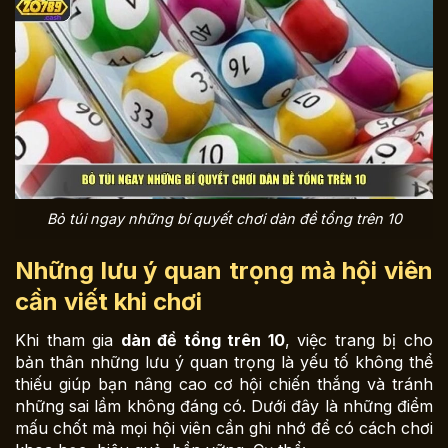
Bỏ túi ngay những bí quyết chơi dàn đề tổng trên 10
Những lưu ý quan trọng mà hội viên
cần viết khi chơi
Khi tham gia
dàn đề tổng trên 10
, việc trang bị cho
bản thân những lưu ý quan trọng là yếu tố không thể
thiếu giúp bạn nâng cao cơ hội chiến thắng và tránh
những sai lầm không đáng có. Dưới đây là những điểm
mấu chốt mà mọi hội viên cần ghi nhớ để có cách chơi