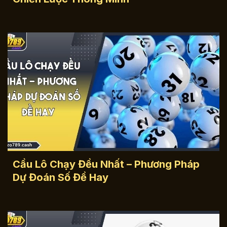
Cầu Lô Chạy Đều Nhất – Phương Pháp
Dự Đoán Số Đề Hay