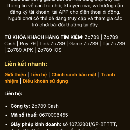
thông tin về các trò chơi, khuyến mãi, và hướng dẫn
đăng ký tài khoản, tải APP cho điện thoại di động.
Người chơi có thể dễ dàng truy cập và tham gia các
trò chơi bài đổi thưởng tại đây.
TỪ KHÓA KHÁCH HÀNG TÌM KIẾM:
Zo789 | Zo789
Cash | Roy 79 | Link Zo789 | Game Zo789 | Tải Zo789
| Zo789 APK | Zo789 IOS
Liên kết nhanh:
Giới thiệu
|
Liên hệ
|
Chính sách bảo mật
|
Trách
nhiệm
|
Điều khoản sử dụng
Liên hệ:
Công ty:
Zo789 Cash
Mã số thuế:
0670098455
Giấy phép kinh doanh:
số 10732801/GP-BTTTT,