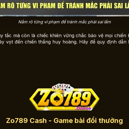
Nắm rõ từng vi phạm để tránh mắc phải sai lầm
y tắc mà còn là chiếc khiên vững chắc bảo vệ mọi chiến b
ảy vọt đến chiến thắng huy hoàng. Hãy để quy định dẫn l
Zo789 Cash - Game bài đổi thưởng