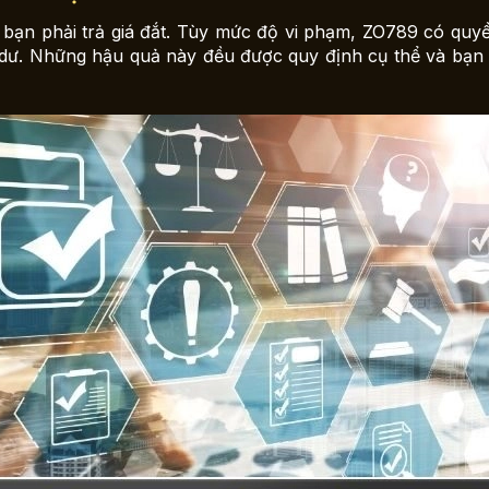
 bạn phải trả giá đắt. Tùy mức độ vi phạm, ZO789 có quy
 dư. Những hậu quả này đều được quy định cụ thể và bạn