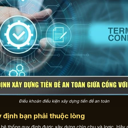
Điều khoản điều kiện xây dựng tiền đề an toàn
 định bạn phải thuộc lòng
ả hệ thống quy định được xây dựng chỉn chu và logic. Hãy