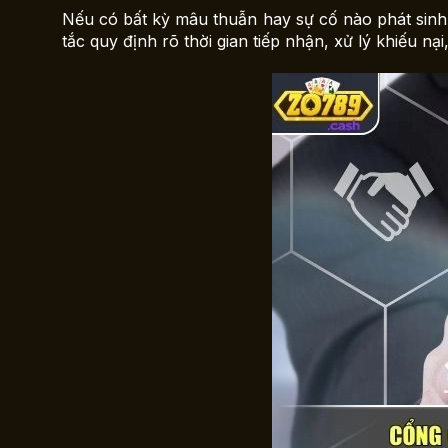
Nếu có bất kỳ mâu thuẫn hay sự cố nào phát sinh 
tắc quy định rõ thời gian tiếp nhận, xử lý khiếu n