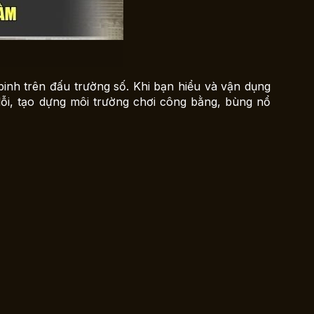
inh trên đấu trường số. Khi bạn hiểu và vận dụng
ỗi, tạo dựng môi trường chơi công bằng, bùng nổ