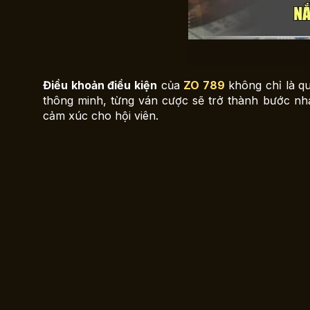
Điều khoản điều kiện
của
ZO 789
không chỉ là qu
thông minh, từng ván cược sẽ trở thành bước nh
cảm xúc cho hội viên.