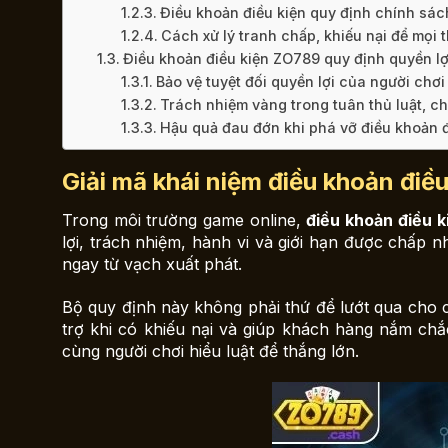
Điều khoản điều kiện quy định chính sác
Cách xử lý tranh chấp, khiếu nại để mọi 
Điều khoản điều kiện ZO789 quy định quyền lợ
Bảo vệ tuyệt đối quyền lợi của người chơ
Trách nhiệm vàng trong tuân thủ luật, ch
Hậu quả đau đớn khi phá vỡ điều khoản đ
Giải mã khái niệm điều khoản điề
Trong môi trường game online,
điều khoản điều 
lợi, trách nhiệm, hành vi và giới hạn được chấp 
ngay từ vạch xuất phát.
Bộ quy định này không phải thứ để lướt qua cho c
trợ khi có khiếu nại và giúp khách hàng nắm ch
cùng người chơi hiểu luật để thắng lớn.