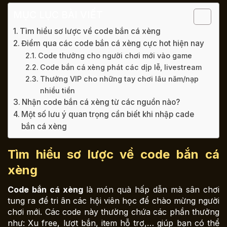
MỤC LỤC BÀI VIẾT
Tìm hiểu sơ lược về code bắn cá xèng
Điểm qua các code bắn cá xèng cực hot hiện nay
Code thưởng cho người chơi mới vào game
Code bắn cá xèng phát các dịp lễ, livestream
Thưởng VIP cho những tay chơi lâu năm/nạp
nhiều tiền
Nhận code bắn cá xèng từ các nguồn nào?
Một số lưu ý quan trọng cần biết khi nhập cade
bắn cá xèng
Tìm hiểu sơ lược về code bắn cá
xèng
Code bắn cá xèng
là món quà hấp dẫn mà sân chơi
tung ra để tri ân các hội viên học để chào mừng người
chơi mới. Các code này thường chứa các phần thưởng
như: Xu free, lượt bắn, item hỗ trợ,… giúp bạn có thể