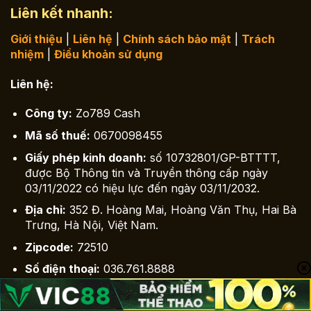
Liên kết nhanh:
Giới thiệu
|
Liên hệ
|
Chính sách bảo mật
|
Trách
nhiệm
|
Điều khoản sử dụng
Liên hệ:
Công ty:
Zo789 Cash
Mã số thuế:
0670098455
Giấy phép kinh doanh:
số 10732801/GP-BTTTT,
được Bộ Thông tin và Truyền thông cấp ngày
03/11/2022 có hiệu lực đến ngày 03/11/2032.
Địa chỉ:
352 Đ. Hoàng Mai, Hoàng Văn Thụ, Hai Bà
Trưng, Hà Nội, Việt Nam.
Zipcode:
72510
Số điện thoại:
036.761.8888
Email:
contact@
zo789.cash