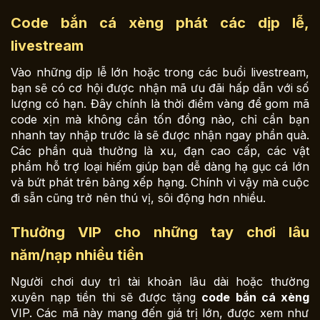
Code bắn cá xèng phát các dịp lễ,
livestream
Vào những dịp lễ lớn hoặc trong các buổi livestream,
bạn sẽ có cơ hội được nhận mã ưu đãi hấp dẫn với số
lượng có hạn. Đây chính là thời điểm vàng để gom mã
code xịn mà không cần tốn đồng nào, chỉ cần bạn
nhanh tay nhập trước là sẽ được nhận ngay phần quà.
Các phần quà thường là xu, đạn cao cấp, các vật
phẩm hỗ trợ loại hiếm giúp bạn dễ dàng hạ gục cá lớn
và bứt phát trên bảng xếp hạng. Chính vì vậy mà cuộc
đi sẵn cũng trở nên thú vị, sôi động hơn nhiều.
Thưởng VIP cho những tay chơi lâu
năm/nạp nhiều tiền
Người chơi duy trì tài khoản lâu dài hoặc thường
xuyên nạp tiền thi sẽ được tặng
code bắn cá xèng
VIP. Các mã này mang đến giá trị lớn, được xem như