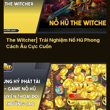
The Witcher| Trải Nghiệm Nổ Hũ Phong
Cách Âu Cực Cuốn