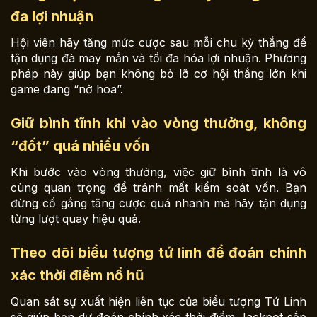
đa lợi nhuận
Hội viên hãy tăng mức cược sau mỗi chu kỳ thắng để
tận dụng đà may mắn và tối đa hóa lợi nhuận. Phương
pháp này giúp bạn không bỏ lỡ cơ hội thắng lớn khi
game đang “nở hoa”.
Giữ bình tĩnh khi vào vòng thưởng, không
“đốt” quá nhiều vốn
Khi bước vào vòng thưởng, việc giữ bình tĩnh là vô
cùng quan trọng để tránh mất kiểm soát vốn. Bạn
đừng cố gắng tăng cược quá nhanh mà hãy tận dụng
từng lượt quay hiệu quả.
Theo dõi biểu tượng tứ linh để đoán chính
xác thời điểm nổ hũ
Quan sát sự xuất hiện liên tục của biểu tượng Tứ Linh
sẽ giúp bạn dự đoán chính xác thời điểm Jackpot sắp