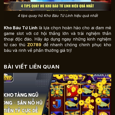
4 tips quay hũ Kho Báu Tứ Linh hiệu quả nhất
Kho Báu Tứ Linh
là lựa chọn hoàn hảo cho ai đam mê
game slot với cơ hội thắng lớn và trải nghiệm thần
thoại độc đáo. Hãy áp dụng ngay những kinh nghiệm
từ cao thủ
ZO789
để nhanh chóng chinh phục kho
báu và rinh về phần thưởng giá trị!
BÀI VIẾT LIÊN QUAN