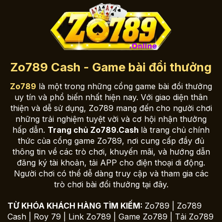
Zo789 Cash - Game bài đổi thưởng
Zo789
là một trong những cổng game bài đổi thưởng
uy tín và phổ biến nhất hiện nay. Với giao diện thân
thiện và dễ sử dụng, Zo789 mang đến cho người chơi
những trải nghiệm tuyệt vời và cơ hội nhận thưởng
hấp dẫn.
Trang chủ Zo789.Cash
là trang chủ chính
thức của cổng game Zo789, nơi cung cấp đầy đủ
thông tin về các trò chơi, khuyến mãi, và hướng dẫn
đăng ký tài khoản, tải APP cho điện thoại di động.
Người chơi có thể dễ dàng truy cập và tham gia các
trò chơi bài đổi thưởng tại đây.
TỪ KHÓA KHÁCH HÀNG TÌM KIẾM:
Zo789 | Zo789
Cash | Roy 79 | Link Zo789 | Game Zo789 | Tải Zo789