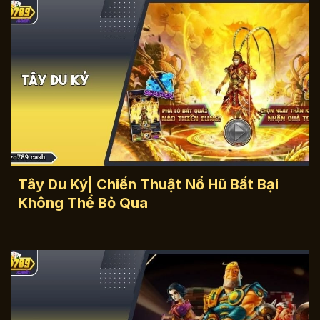
Tây Du Ký| Chiến Thuật Nổ Hũ Bất Bại
Không Thể Bỏ Qua