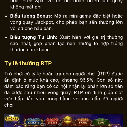
hoạt Free Spin với cơ hội nhận nhiều lượt quay
không mất phí.
Biểu tượng Bonus:
Mở ra mini game đặc biệt hoặc
vòng quay Jackpot, cho phép bạn săn thưởng lớn
với cơ chế hấp dẫn.
Biểu tượng Tứ Linh:
Xuất hiện với giá trị thưởng
cao nhất, góp phần tạo nên những tổ hợp trúng
thưởng cực khủng.
Tỷ lệ thưởng RTP
Trò chơi có tỷ lệ hoàn trả cho người chơi (RTP) được
ấn định ở mức khá cao, khoảng 96.5%. Con số này
đảm bảo rằng bạn có cơ hội nhận lại phần lớn số tiền
đã cược sau nhiều vòng quay. RTP ổn định giúp slot
vừa hấp dẫn vừa công bằng với mọi cấp độ người
chơi.