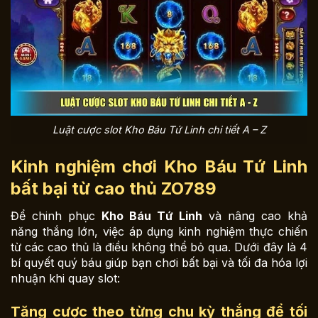
Luật cược slot Kho Báu Tứ Linh chi tiết A – Z
Kinh nghiệm chơi Kho Báu Tứ Linh
bất bại từ cao thủ ZO789
Để chinh phục
Kho Báu Tứ Linh
và nâng cao khả
năng thắng lớn, việc áp dụng kinh nghiệm thực chiến
từ các cao thủ là điều không thể bỏ qua. Dưới đây là 4
bí quyết quý báu giúp bạn chơi bất bại và tối đa hóa lợi
nhuận khi quay slot:
Tăng cược theo từng chu kỳ thắng để tối