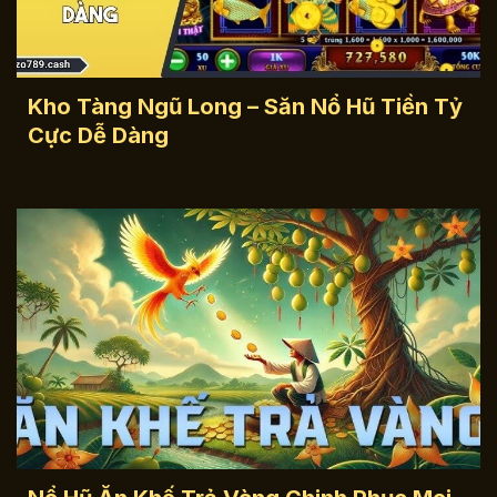
Kho Tàng Ngũ Long – Săn Nổ Hũ Tiền Tỷ
Cực Dễ Dàng