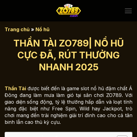
Bỏ
qua
nội
dung
Trang chủ
»
Nổ hũ
THẦN TÀI ZO789| NỔ HŨ
CỰC ĐÃ, RÚT THƯỞNG
NHANH 2025
Thần Tài
được biết đến là game slot nổ hũ đậm chất Á
Đông đang làm mưa làm gió tại sân chơi ZO789. Với
giao diện sống động, tỷ lệ thưởng hấp dẫn và loạt tính
năng đặc biệt như Free Spin, Wild hay Jackpot, trò
chơi mang đến trải nghiệm giải trí đỉnh cao cho cả tân
binh lẫn cao thủ kỳ cựu.