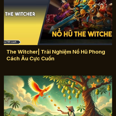
The Witcher| Trải Nghiệm Nổ Hũ Phong
Cách Âu Cực Cuốn