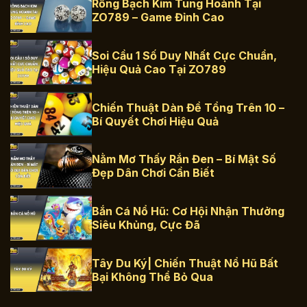
Rồng Bạch Kim Tung Hoành Tại
ZO789 – Game Đỉnh Cao
Soi Cầu 1 Số Duy Nhất Cực Chuẩn,
Hiệu Quả Cao Tại ZO789
Chiến Thuật Dàn Đề Tổng Trên 10 –
Bí Quyết Chơi Hiệu Quả
Nằm Mơ Thấy Rắn Đen – Bí Mật Số
Đẹp Dân Chơi Cần Biết
Bắn Cá Nổ Hũ: Cơ Hội Nhận Thưởng
Siêu Khủng, Cực Đã
Tây Du Ký| Chiến Thuật Nổ Hũ Bất
Bại Không Thể Bỏ Qua