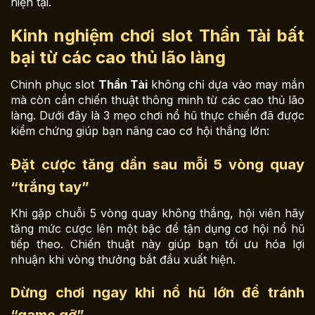
hiện tại.
Kinh nghiệm chơi slot Thần Tài bất
bại từ các cao thủ lão làng
Chinh phục slot
Thần Tài
không chỉ dựa vào may mắn
mà còn cần chiến thuật thông minh từ các cao thủ lão
làng. Dưới đây là 3 mẹo chơi nổ hũ thực chiến đã được
kiểm chứng giúp bạn nâng cao cơ hội thắng lớn:
Đặt cược tăng dần sau mỗi 5 vòng quay
“trắng tay”
Khi gặp chuỗi 5 vòng quay không thắng, hội viên hãy
tăng mức cược lên một bậc để tận dụng cơ hội nổ hũ
tiếp theo. Chiến thuật này giúp bạn tối ưu hóa lợi
nhuận khi vòng thưởng bắt đầu xuất hiện.
Dừng chơi ngay khi nổ hũ lớn để tránh