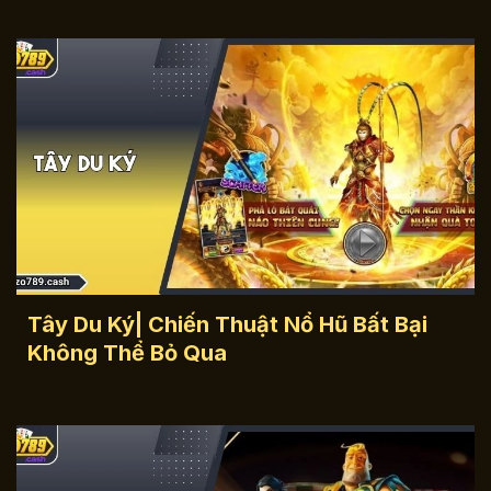
Tây Du Ký| Chiến Thuật Nổ Hũ Bất Bại
Không Thể Bỏ Qua