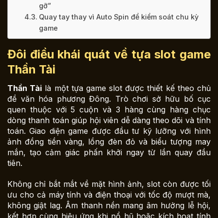
gỡ”
Quay tay thay vì Auto Spin để kiểm soát chu kỳ
game
Đôi điều khái quát về tựa slot game
Thần Tài
Thần Tài
là một tựa game slot được thiết kế theo chủ
đề văn hóa phương Đông. Trò chơi sở hữu bố cục
quen thuộc với 5 cuộn và 3 hàng cùng hàng chục
dòng thanh toán giúp hội viên dễ dàng theo dõi và tính
toán. Giao diện game được đầu tư kỹ lưỡng với hình
ảnh đồng tiền vàng, lồng đèn đỏ và biểu tượng may
mắn, tạo cảm giác phấn khởi ngay từ lần quay đầu
tiên.
Không chỉ bắt mắt về mặt hình ảnh, slot
còn được tối
ưu cho cả máy tính và điện thoại với tốc độ mượt mà,
không giật lag. Âm thanh nền mang âm hưởng lễ hội,
kết hợp cùng hiệu ứng khi nổ hũ hoặc kích hoạt tính