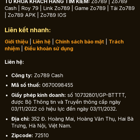
TỪ KHÓA KHÁCH HÀNG TÌM KIẾM:
Zo789 | Zo789
Cash | Roy 79 | Link Zo789 | Game Zo789 | Tải Zo789
| Zo789 APK | Zo789 IOS
Liên kết nhanh:
Giới thiệu
|
Liên hệ
|
Chính sách bảo mật
|
Trách
nhiệm
|
Điều khoản sử dụng
Liên hệ:
Công ty:
Zo789 Cash
Mã số thuế:
0670098455
Giấy phép kinh doanh:
số 10732801/GP-BTTTT,
được Bộ Thông tin và Truyền thông cấp ngày
03/11/2022 có hiệu lực đến ngày 03/11/2032.
Địa chỉ:
352 Đ. Hoàng Mai, Hoàng Văn Thụ, Hai Bà
Trưng, Hà Nội, Việt Nam.
Zipcode:
72510