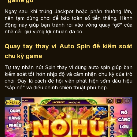
“game gỡ”
Ngay sau khi trúng Jackpot hoặc phần thưởng lớn,
nên tạm dừng chơi để bảo toàn số tiền thắng. Hành
động này giúp bạn tránh rơi vào vòng quay “gỡ” của
nhà cái, giữ vững lợi nhuận đã có.
Quay tay thay vì Auto Spin để kiểm soát
chu kỳ game
Tự tay nhấn nút Spin thay vì dùng auto spin giúp bạn
kiểm soát tốt hơn nhịp độ và cảm nhận chu kỳ của trò
chơi. Đây là cách để hội viên phát hiện sớm dấu hiệu
“sắp nổ” và điều chỉnh chiến thuật phù hợp.