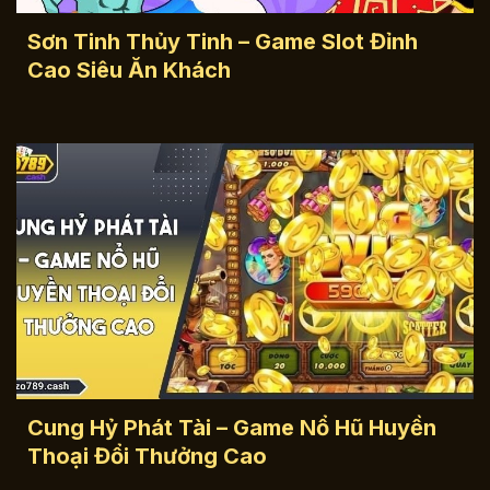
Sơn Tinh Thủy Tinh – Game Slot Đỉnh
Cao Siêu Ăn Khách
Cung Hỷ Phát Tài – Game Nổ Hũ Huyền
Thoại Đổi Thưởng Cao